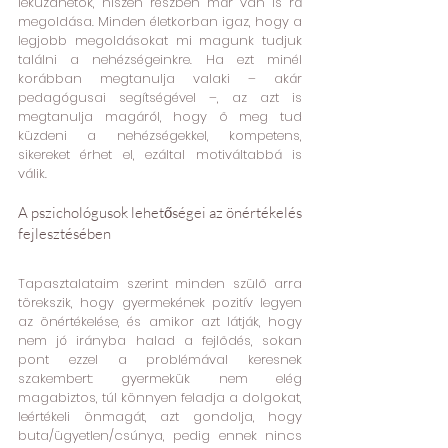
leküzdhetők, hiszen részben már van is rá 
megoldása. Minden életkorban igaz, hogy a 
legjobb megoldásokat mi magunk tudjuk 
találni a nehézségeinkre. Ha ezt minél 
korábban megtanulja valaki – akár 
pedagógusai segítségével –, az azt is 
megtanulja magáról, hogy ő meg tud 
küzdeni a nehézségekkel, kompetens, 
sikereket érhet el, ezáltal motiváltabbá is 
válik.
A pszichológusok lehetőségei az önértékelés 
fejlesztésében
Tapasztalataim szerint minden szülő arra 
törekszik, hogy gyermekének pozitív legyen 
az önértékelése, és amikor azt látják, hogy 
nem jó irányba halad a fejlődés, sokan 
pont ezzel a problémával keresnek 
szakembert: gyermekük nem elég 
magabiztos, túl könnyen feladja a dolgokat, 
leértékeli önmagát, azt gondolja, hogy 
buta/ügyetlen/csúnya, pedig ennek nincs 