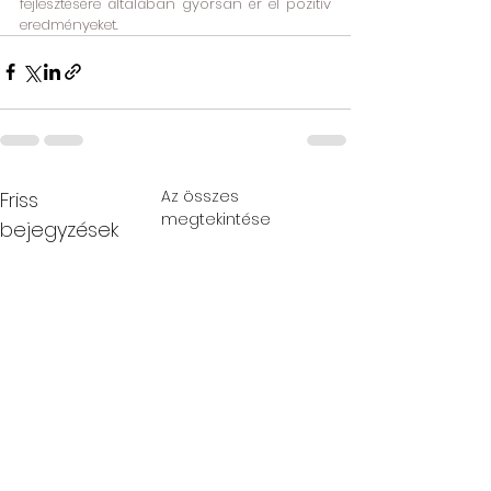
fejlesztésére általában gyorsan ér el pozitív 
eredményeket.
Az összes
Friss
megtekintése
bejegyzések