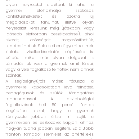
olyan helyzeteket alakítunk ki, ahol a 
gyermek előhozhatja szokásos 
konfliktushelyzeteit és azokra új 
megoldásokat tanulhat, illetve olyan 
helyzeteket keresünk még (játékban, vagy 
idősebb életkorban beszélgetéssel), ahol 
sikereit, erősségeit megerősíthetjük, 
tudatosíthatjuk. Sok esetben figyelni kell már 
kialakult viselkedésminták leépítésére is: 
például mikor már olyan dolgokat is 
támadásnak vesz a gyermek, amit társai, 
vagy a vele foglalkozó felnőttek nem annak 
szántak.
A segítségnyújtás másik fókusza a 
gyermekkel kapcsolatban levő felnőttek, 
pedagógusok és szülők támogatása 
tanácsadással. A pszichológiai 
foglalkozások heti 50 percét fontos 
kiegészíteni azzal, hogy a gyermek 
környezete jobban értse, mi zajlik a 
gyermekben és eszközöket kapjon ahhoz, 
hogyan tudna jobban segíteni. Ez a „több 
fronton támadó” szemlélet az önértékelés 