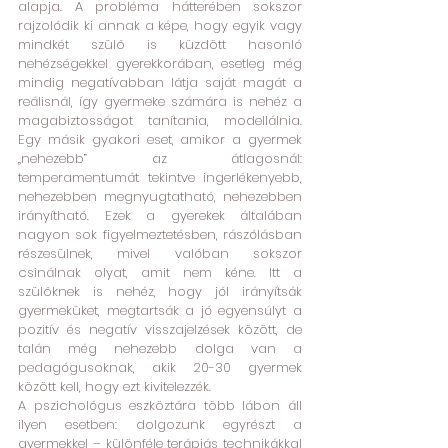
alapja. A probléma hátterében sokszor 
rajzolódik ki annak a képe, hogy egyik vagy 
mindkét szülő is küzdött hasonló 
nehézségekkel gyerekkorában, esetleg még 
mindig negatívabban látja saját magát a 
reálisnál, így gyermeke számára is nehéz a 
magabiztosságot tanítania, modellálnia. 
Egy másik gyakori eset, amikor a gyermek 
„nehezebb” az átlagosnál: 
temperamentumát tekintve ingerlékenyebb, 
nehezebben megnyugtatható, nehezebben 
irányítható. Ezek a gyerekek általában 
nagyon sok figyelmeztetésben, rászólásban 
részesülnek, mivel valóban sokszor 
csinálnak olyat, amit nem kéne. Itt a 
szülőknek is nehéz, hogy jól irányítsák 
gyermeküket, megtartsák a jó egyensúlyt a 
pozitív és negatív visszajelzések között, de 
talán még nehezebb dolga van a 
pedagógusoknak, akik 20-30 gyermek 
között kell, hogy ezt kivitelezzék. 
A pszichológus eszköztára több lábon áll 
ilyen esetben: dolgozunk egyrészt a 
gyermekkel – különféle terápiás technikákkal 