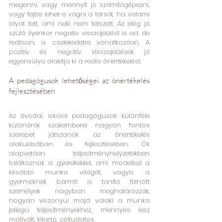
megenni, vagy mennyit jó számítógépezni, 
vagy fejbe lehet-e vágni a társát, ha valami 
olyat tett, ami neki nem tetszett. Az elég jó 
szülő ilyenkor negatív visszajelzést is ad, de 
reálisan, a cselekedetre vonatkozóan. A 
pozitív és negatív visszajelzések jó 
egyensúlya alakítja ki a reális önértékelést.
A pedagógusok lehetőségei az önértékelés 
fejlesztésében
Az óvodai, iskolai pedagógusok különféle 
különórák szakemberei nagyon fontos 
szerepet játszanak az önértékelés 
alakulásában és fejlesztésében. Ők 
alapvetően teljesítményhelyzetekben 
találkoznak a gyerekekkel, ami modellezi a 
későbbi munka világát, vagyis a 
gyermeknek bármit is tanító felnőtt 
személyek nagyban meghatározzák, 
hogyan viszonyul majd valaki a munka 
jellegű teljesítményekhez, mennyire lesz 
motivált, kitartó, céltudatos. 