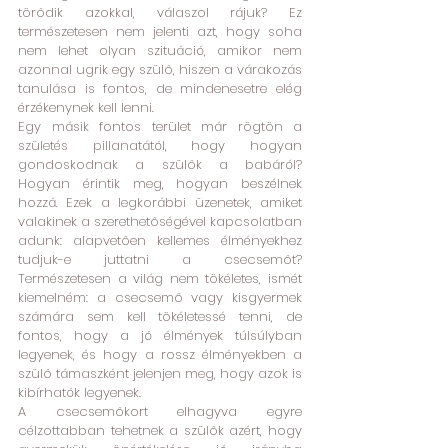
törődik azokkal, válaszol rájuk? Ez 
természetesen nem jelenti azt, hogy soha 
nem lehet olyan szituáció, amikor nem 
azonnal ugrik egy szülő, hiszen a várakozás 
tanulása is fontos, de mindenesetre elég 
érzékenynek kell lenni. 
Egy másik fontos terület már rögtön a 
születés pillanatától, hogy hogyan 
gondoskodnak a szülők a babáról? 
Hogyan érintik meg, hogyan beszélnek 
hozzá. Ezek a legkorábbi üzenetek, amiket 
valakinek a szerethetőségével kapcsolatban 
adunk: alapvetően kellemes élményekhez 
tudjuk-e juttatni a csecsemőt? 
Természetesen a világ nem tökéletes, ismét 
kiemelném: a csecsemő vagy kisgyermek 
számára sem kell tökéletessé tenni, de 
fontos, hogy a jó élmények túlsúlyban 
legyenek, és hogy a rossz élményekben a 
szülő támaszként jelenjen meg, hogy azok is 
kibírhatók legyenek.
A csecsemőkort elhagyva egyre 
célzottabban tehetnek a szülők azért, hogy 