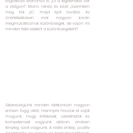
foglalkozó Marcihoz is: „Ez a legbénább vár 
a világon!”. Marci ránéz, és közli: „Szerintem 
meg tök jó.”, majd épít tovább. Az 
önértékelésben már nagyon korán 
megmutatkoznak különbségek, de vajon mi 
minden felel ezekért a különbségekért?
Sikerességünk minden életkorban nagyon 
erősen függ attól, mennyire hisszük el saját 
magunk, hogy értékesek, szerethetők és 
kompetensek vagyunk abban, amiben 
tényleg azok vagyunk. A reális énkép, pozitív 