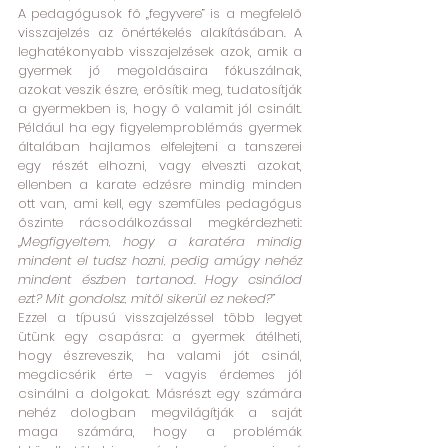
A pedagógusok fő „fegyvere” is a megfelelő 
visszajelzés az önértékelés alakításában. A 
leghatékonyabb visszajelzések azok, amik a 
gyermek jó megoldásaira fókuszálnak, 
azokat veszik észre, erősítik meg, tudatosítják 
a gyermekben is, hogy ő valamit jól csinált. 
Például ha egy figyelemproblémás gyermek 
általában hajlamos elfelejteni a tanszerei 
egy részét elhozni, vagy elveszti azokat, 
ellenben a karate edzésre mindig minden 
ott van, ami kell, egy szemfüles pedagógus 
őszinte rácsodálkozással megkérdezheti: 
„Megfigyeltem, hogy a karatéra mindig 
mindent el tudsz hozni, pedig amúgy nehéz 
mindent észben tartanod. Hogy csinálod 
ezt? Mit gondolsz, mitől sikerül ez neked?”
Ezzel a típusú visszajelzéssel több legyet 
ütünk egy csapásra: a gyermek átélheti, 
hogy észreveszik, ha valami jót csinál, 
megdicsérik érte – vagyis érdemes jól 
csinálni a dolgokat. Másrészt egy számára 
nehéz dologban megvilágítják a saját 
maga számára, hogy a problémák 