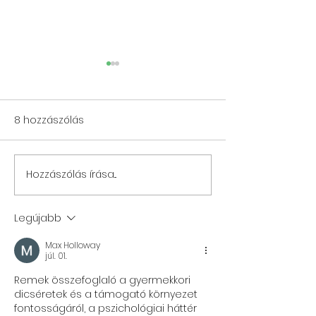
8 hozzászólás
Hozzászólás írása...
A szabad akarat
Öt ötlet a kom
labirintusában ─ létezik
fejlesztésére
tudatos epigenetika?
Legújabb
Max Holloway
júl. 01.
Remek összefoglaló a gyermekkori 
dicséretek és a támogató környezet 
fontosságáról, a pszichológiai háttér 