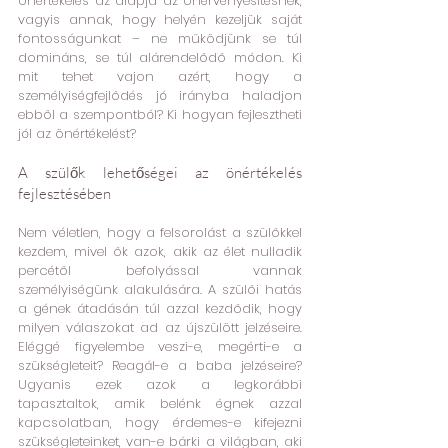
önértékelés az alapja az önérvényesítésnek, 
vagyis annak, hogy helyén kezeljük saját 
fontosságunkat – ne működjünk se túl 
domináns, se túl alárendelődő módon. Ki 
mit tehet vajon azért, hogy a 
személyiségfejlődés jó irányba haladjon 
ebből a szempontból? Ki hogyan fejlesztheti 
jól az önértékelést?
A szülők lehetőségei az önértékelés 
fejlesztésében
Nem véletlen, hogy a felsorolást a szülőkkel 
kezdem, mivel ők azok, akik az élet nulladik 
percétől befolyással vannak 
személyiségünk alakulására. A szülői hatás 
a gének átadásán túl azzal kezdődik, hogy 
milyen válaszokat ad az újszülött jelzéseire. 
Eléggé figyelembe veszi-e, megérti-e a 
szükségleteit? Reagál-e a baba jelzéseire? 
Ugyanis ezek azok a legkorábbi 
tapasztaltok, amik belénk égnek azzal 
kapcsolatban, hogy érdemes-e kifejezni 
szükségleteinket, van-e bárki a világban, aki 