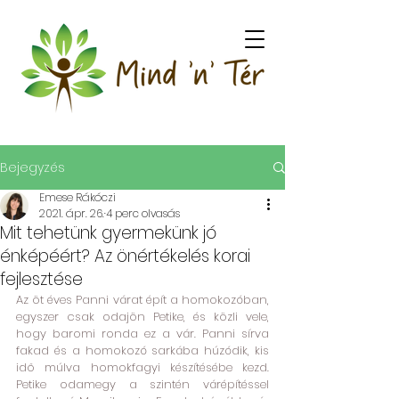
Bejegyzés
Emese Rákóczi
2021. ápr. 26.
4 perc olvasás
Mit tehetünk gyermekünk jó
énképéért? Az önértékelés korai
fejlesztése
Az öt éves Panni várat épít a homokozóban, 
egyszer csak odajön Petike, és közli vele, 
hogy baromi ronda ez a vár. Panni sírva 
fakad és a homokozó sarkába húzódik, kis 
idő múlva homokfagyi készítésébe kezd. 
Petike odamegy a szintén várépítéssel 