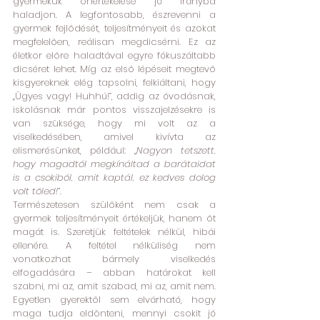
gyermekük önértékelése jó irányba 
haladjon. A legfontosabb, észrevenni a 
gyermek fejlődését, teljesítményeit és azokat 
megfelelően, reálisan megdicsérni. Ez az 
életkor előre haladtával egyre fókuszáltabb 
dicséret lehet. Míg az első lépéseit megtevő 
kisgyereknek elég tapsolni, felkiáltani, hogy 
„Ügyes vagy! Huhhú!”, addig az óvodásnak, 
iskolásnak már pontos visszajelzésekre is 
van szüksége, hogy mi volt az a 
viselkedésében, amivel kivívta az 
elismerésünket, például: 
„Nagyon tetszett, 
hogy magadtól megkínáltad a barátaidat 
is a csokiból, amit kaptál, ez kedves dolog 
volt tőled!”
. 
Természetesen szülőként nem csak a 
gyermek teljesítményeit értékeljük, hanem őt 
magát is. Szeretjük feltételek nélkül, hibái 
ellenére. A feltétel nélküliség nem 
vonatkozhat bármely viselkedés 
elfogadására – abban határokat kell 
szabni, mi az, amit szabad, mi az, amit nem. 
Egyetlen gyerektől sem elvárható, hogy 
maga tudja eldönteni, mennyi csokit jó 