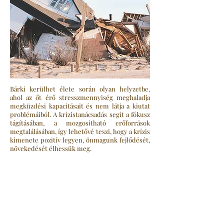
Bárki kerülhet élete során olyan helyzetbe,
ahol az őt érő stresszmennyiség meghaladja
megküzdési kapacitásait és nem látja a kiutat
problémáiból. A krízistanácsadás segít a fókusz
tágításában, a mozgosítható erőforrások
megtalálásában, így lehetővé teszi, hogy a krízis
kimenete pozitív legyen, önmagunk fejlődését,
növekedését élhessük meg.
Karriertanácsadás