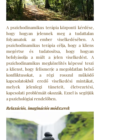
A pszichodinamikus terápia központi kérdése,
hogy hogyan jelennek meg a tudattalan
folyamatok az ember viselkedésében. A
pszichodinamikus terápia célja, hogy a kliens
megértse és tudatosítsa, hogy hogyan
befolyásolja a múlt a jelen viselkedést. A
pszichodinamikus megközelítés képessé teszi
a klienst, hogy felismerje a megoldatlan belső
konfliktusokat, a régi rosszul működő
kapcsolatokból eredő viselkedési mintákat,
melyek jelenlegi tüneteit, életvezetési,
kapcsolati problémáit okozzák. Ezzel is segítjük
a pszichológiai rendelőben.
Relaxációs, imaginációs módszerek