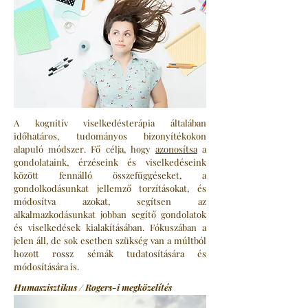
A kognitív viselkedésterápia általában
időhatáros, tudományos bizonyítékokon
alapuló módszer. Fő célja, hogy
azonosítsa
a
gondolataink, érzéseink és viselkedéseink
között fennálló összefüggéseket, a
gondolkodásunkat jellemző torzításokat, és
módosítva azokat, segítsen az
alkalmazkodásunkat jobban segítő gondolatok
és viselkedések kialakításában. Fókuszában a
jelen áll, de sok esetben szükség van a múltból
hozott rossz sémák tudatosítására és
módosítására is.
Humaszisztikus / Rogers-i megközelítés