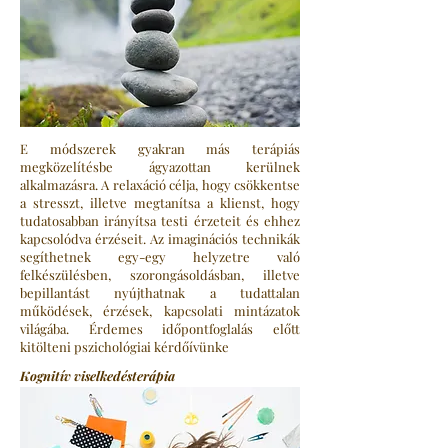
E módszerek gyakran más terápiás
megközelítésbe ágyazottan kerülnek
alkalmazásra. A relaxáció célja, hogy csökkentse
a stresszt, illetve megtanítsa a klienst, hogy
tudatosabban irányítsa testi érzeteit és ehhez
kapcsolódva érzéseit. Az imaginációs technikák
segíthetnek egy-egy helyzetre való
felkészülésben, szorongásoldásban, illetve
bepillantást nyújthatnak a tudattalan
működések, érzések, kapcsolati mintázatok
világába. Érdemes időpontfoglalás előtt
kitölteni pszichológiai kérdőívünke
Kognitív viselkedésterápia