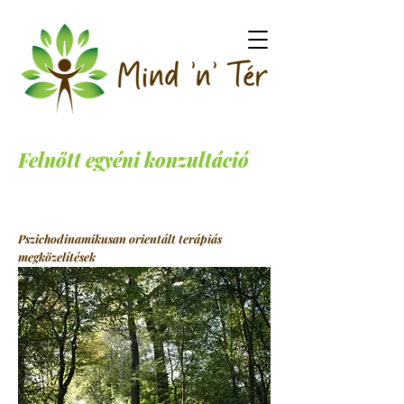
Felnőtt egyéni konzultáció
Pszichodinamikusan orientált terápiás
megközelítések