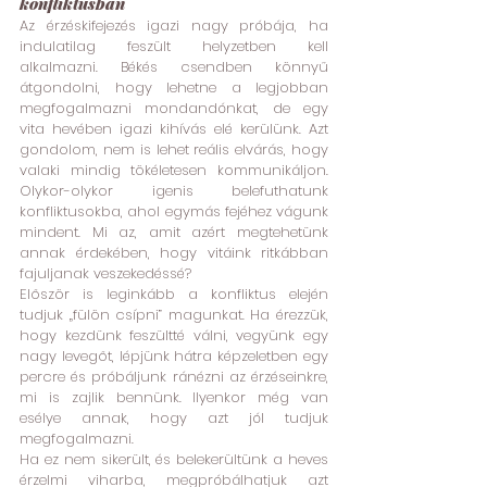
konfliktusban
Az érzéskifejezés igazi nagy próbája, ha 
indulatilag feszült helyzetben kell 
alkalmazni. Békés csendben könnyű 
átgondolni, hogy lehetne a legjobban 
megfogalmazni mondandónkat, de egy 
vita hevében igazi kihívás elé kerülünk. Azt 
gondolom, nem is lehet reális elvárás, hogy 
valaki mindig tökéletesen kommunikáljon. 
Olykor-olykor igenis belefuthatunk 
konfliktusokba, ahol egymás fejéhez vágunk 
mindent. Mi az, amit azért megtehetünk 
annak érdekében, hogy vitáink ritkábban 
fajuljanak veszekedéssé?
Először is leginkább a konfliktus elején 
tudjuk „fülön csípni” magunkat. Ha érezzük, 
hogy kezdünk feszültté válni, vegyünk egy 
nagy levegőt, lépjünk hátra képzeletben egy 
percre és próbáljunk ránézni az érzéseinkre, 
mi is zajlik bennünk. Ilyenkor még van 
esélye annak, hogy azt jól tudjuk 
megfogalmazni.
Ha ez nem sikerült, és belekerültünk a heves 
érzelmi viharba, megpróbálhatjuk azt 