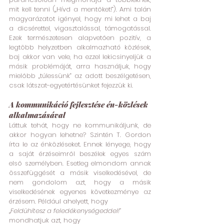
mit kell tenni („Hívd a mentőket!”). Ami talán 
magyarázatot igényel, hogy mi lehet a baj 
a dicsérettel, vigasztalással, támogatással. 
Ezek természetesen alapvetően pozitív, a 
legtöbb helyzetben alkalmazható közlések, 
baj akkor van vele, ha ezzel lekicsinyeljük a 
másik problémáját, arra használjuk, hogy 
mielőbb „túlessünk” az adott beszélgetésen, 
csak látszat-egyetértésünket fejezzük ki.
A kommunikáció fejlesztése én-közlések 
alkalmazásával
Láttuk tehát, hogy ne kommunikáljunk, de 
akkor hogyan lehetne? Szintén T. Gordon 
írta le az énközléseket. Ennek lényege, hogy 
a saját érzéseimről beszélek egyes szám 
első személyben. Esetleg elmondom annak 
összefüggését a másik viselkedésével, de 
nem gondolom azt, hogy a másik 
viselkedésének egyenes következménye az 
érzésem. Például ahelyett, hogy
„Feldühítesz a feledékenységeddel!”
mondhatjuk azt, hogy