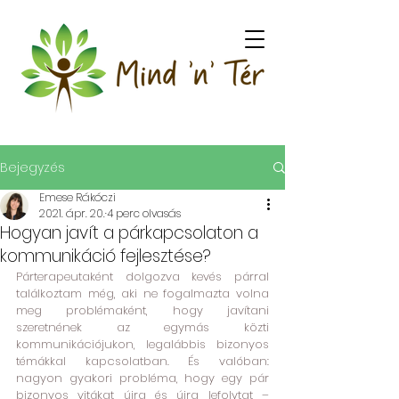
Bejegyzés
Emese Rákóczi
2021. ápr. 20.
4 perc olvasás
Hogyan javít a párkapcsolaton a
kommunikáció fejlesztése?
Párterapeutaként dolgozva kevés párral 
találkoztam még, aki ne fogalmazta volna 
meg problémaként, hogy javítani 
szeretnének az egymás közti 
kommunikációjukon, legalábbis bizonyos 
témákkal kapcsolatban. És valóban: 
nagyon gyakori probléma, hogy egy pár 
bizonyos vitákat újra és újra lefolytat – 