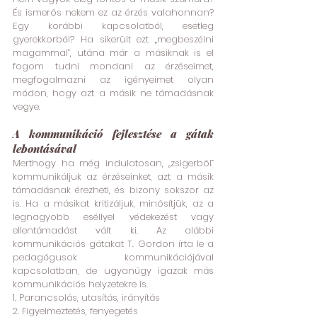
És ismerős nekem ez az érzés valahonnan? 
Egy korábbi kapcsolatból, esetleg 
gyerekkorból? Ha sikerült ezt „megbeszélni 
magammal”, utána már a másiknak is el 
fogom tudni mondani az érzéseimet, 
megfogalmazni az igényeimet olyan 
módon, hogy azt a másik ne támadásnak 
vegye.
A kommunikáció fejlesztése a gátak 
lebontásával
Merthogy ha még indulatosan, „zsigerből” 
kommunikáljuk az érzéseinket, azt a másik 
támadásnak érezheti, és bizony sokszor az 
is. Ha a másikat kritizáljuk, minősítjük, az a 
legnagyobb eséllyel védekezést vagy 
ellentámadást vált ki. Az alábbi 
kommunikációs gátakat T. Gordon írta le a 
pedagógusok kommunikációjával 
kapcsolatban, de ugyanúgy igazak más 
kommunikációs helyzetekre is. 
1. Parancsolás, utasítás, irányítás
2. Figyelmeztetés, fenyegetés