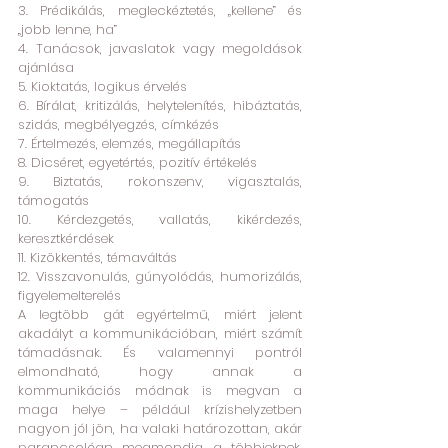
3. Prédikálás, megleckéztetés, „kellene” és 
„jobb lenne, ha”
4. Tanácsok, javaslatok vagy megoldások 
ajánlása
5. Kioktatás, logikus érvelés
6. Bírálat, kritizálás, helytelenítés, hibáztatás, 
szidás, megbélyegzés, címkézés
7. Értelmezés, elemzés, megállapítás
8. Dicséret, egyetértés, pozitív értékelés
9. Biztatás, rokonszenv, vigasztalás, 
támogatás
10. Kérdezgetés, vallatás, kikérdezés, 
keresztkérdések
11. Kizökkentés, témaváltás 
12. Visszavonulás, gúnyolódás, humorizálás, 
figyelemelterelés
A legtöbb gát egyértelmű, miért jelent 
akadályt a kommunikációban, miért számít 
támadásnak. És valamennyi pontról 
elmondható, hogy annak a 
kommunikációs módnak is megvan a 
maga helye – például krízishelyzetben 
nagyon jól jön, ha valaki határozottan, akár 
parancsolóan megmondja a többieknek, 