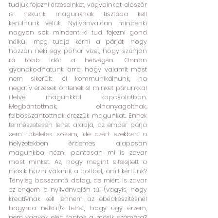
tudjuk fejezni érzéseinket, vágyainkat, először 
is nekünk magunknak tisztába kell 
kerülnünk velük. Nyilvánvalóan mindenki 
nagyon sok mindent ki tud fejezni gond 
nélkül, meg tudja kérni a párját, hogy 
hozzon neki egy pohár vizet, hogy szánjon 
rá több időt a hétvégén. Onnan 
gyanakodhatunk arra, hogy valamit most 
nem sikerült jól kommunikálnunk, ha 
negatív érzések öntenek el minket párunkkal 
illetve magunkkal kapcsolatban. 
Megbántottnak, elhanyagoltnak, 
felbosszantottnak érezzük magunkat. Ennek 
természetesen lehet alapja, az ember párja 
sem tökéletes sosem, de azért ezekben a 
helyzetekben érdemes alaposan 
magunkba nézni, pontosan mi is zavar 
most minket. Az, hogy megint elfelejtett a 
másik hozni valamit a boltból, amit kértünk? 
Tényleg bosszantó dolog, de miért is zavar 
ez engem a nyilvánvalón túl (vagyis, hogy 
kreatívnak kell lennem az ebédkészítésnél 
hagyma nélkül)? Lehet, hogy úgy érzem, 
nem vagyok elég fontos a másik számára? 