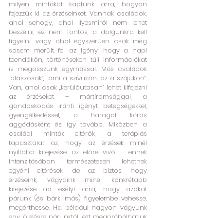
milyen mintákat kaptunk arra, hogyan 
fejezzük ki az érzéseinket. Vannak családok, 
ahol sehogy, ahol ilyesmiről nem lehet 
beszélni, ez nem fontos, a dolgunkra kell 
figyelni, vagy ahol egyszerűen csak még 
sosem merült fel az igény, hogy a napi 
teendőkön, történéseken túli információkat 
is megosszunk egymással. Más családok 
„olaszosak”, „ami a szívükön, az a szájukon”. 
Van, ahol csak „kerülőutasan” lehet kifejezni 
az érzéseket – mártíromsággal, a 
gondoskodás iránti igényt betegségekkel, 
gyengélkedéssel, a haragot kóros 
aggódásként és így tovább. Miközben a 
családi minták eltérők, a terápiás 
tapasztalat az, hogy az érzések minél 
nyíltabb kifejezése az előre vivő – ennek 
intenzitásában természetesen lehetnek 
egyéni eltérések, de az biztos, hogy 
érzéseink, vágyaink minél konkrétabb 
kifejezése ad esélyt arra, hogy azokat 
párunk (és bárki más) figyelembe vehesse, 
megérthesse. Ha például nagyon vágyunk 
egy ölelésre párunktól, ezt megpróbálhatjuk 