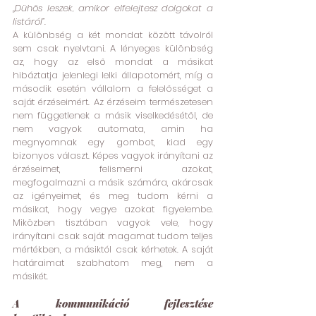
„Dühös leszek, amikor elfelejtesz dolgokat a 
listáról”.
A különbség a két mondat között távolról 
sem csak nyelvtani. A lényeges különbség 
az, hogy az első mondat a másikat 
hibáztatja jelenlegi lelki állapotomért, míg a 
második esetén vállalom a felelősséget a 
saját érzéseimért. Az érzéseim természetesen 
nem függetlenek a másik viselkedésétől, de 
nem vagyok automata, amin ha 
megnyomnak egy gombot, kiad egy 
bizonyos választ. Képes vagyok irányítani az 
érzéseimet, felismerni azokat, 
megfogalmazni a másik számára, akárcsak 
az igényeimet, és meg tudom kérni a 
másikat, hogy vegye azokat figyelembe. 
Miközben tisztában vagyok vele, hogy 
irányítani csak saját magamat tudom teljes 
mértékben, a másiktól csak kérhetek. A saját 
határaimat szabhatom meg, nem a 
másikét.
A kommunikáció fejlesztése 