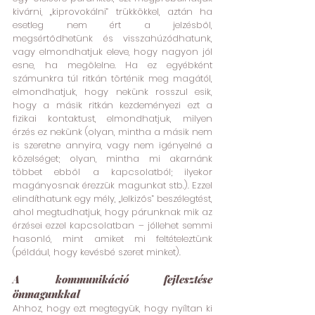
kivárni, „kiprovokálni” trükkökkel, aztán ha 
esetleg nem ért a jelzésből, 
megsértődhetünk és visszahúzódhatunk, 
vagy elmondhatjuk eleve, hogy nagyon jól 
esne, ha megölelne. Ha ez egyébként 
számunkra túl ritkán történik meg magától, 
elmondhatjuk, hogy nekünk rosszul esik, 
hogy a másik ritkán kezdeményezi ezt a 
fizikai kontaktust, elmondhatjuk, milyen 
érzés ez nekünk (olyan, mintha a másik nem 
is szeretne annyira, vagy nem igényelné a 
közelséget; olyan, mintha mi akarnánk 
többet ebből a kapcsolatból; ilyekor 
magányosnak érezzük magunkat stb.). Ezzel 
elindíthatunk egy mély, „lelkizős” beszélegtést, 
ahol megtudhatjuk, hogy párunknak mik az 
érzései ezzel kapcsolatban – jóllehet semmi 
hasonló, mint amiket mi feltételeztünk 
(például, hogy kevésbé szeret minket).
A kommunikáció fejlesztése 
önmagunkkal
Ahhoz, hogy ezt megtegyük, hogy nyíltan ki 