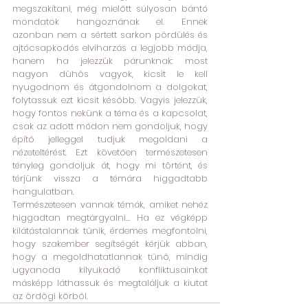
megszakítani, még mielőtt súlyosan bántó 
mondatok hangoznának el. Ennek 
azonban nem a sértett sarkon pördülés és 
ajtócsapkodós elviharzás a legjobb módja, 
hanem ha jelezzük párunknak: most 
nagyon dühös vagyok, kicsit le kell 
nyugodnom és átgondolnom a dolgokat, 
folytassuk ezt kicsit később. Vagyis jelezzük, 
hogy fontos nekünk a téma és a kapcsolat, 
csak az adott módon nem gondoljuk, hogy 
építő jelleggel tudjuk megoldani a 
nézeteltérést. Ezt követően természetesen 
tényleg gondoljuk át, hogy mi történt, és 
térjünk vissza a témára higgadtabb 
hangulatban. 
Természetesen vannak témák, amiket nehéz 
higgadtan megtárgyalni… Ha ez végképp 
kilátástalannak tűnik, érdemes megfontolni, 
hogy szakember segítségét kérjük abban, 
hogy a megoldhatatlannak tűnő, mindig 
ugyanoda kilyukadó konfliktusainkat 
másképp láthassuk és megtaláljuk a kiutat 
az ördögi körből.