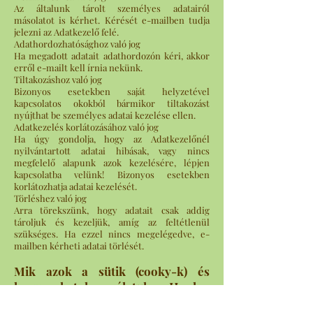
Az általunk tárolt személyes adatairól
másolatot is kérhet. Kérését e-mailben tudja
jelezni az Adatkezelő felé.
Adathordozhatósághoz való jog
Ha megadott adatait adathordozón kéri, akkor
erről e-mailt kell írnia nekünk.
Tiltakozáshoz való jog
Bizonyos esetekben saját helyzetével
kapcsolatos okokból bármikor tiltakozást
nyújthat be személyes adatai kezelése ellen.
Adatkezelés korlátozásához való jog
Ha úgy gondolja, hogy az Adatkezelőnél
nyilvántartott adatai hibásak, vagy nincs
megfelelő alapunk azok kezelésére, lépjen
kapcsolatba velünk! Bizonyos esetekben
korlátozhatja adatai kezelését.
Törléshez való jog
Arra törekszünk, hogy adatait csak addig
tároljuk és kezeljük, amíg az feltétlenül
szükséges. Ha ezzel nincs megelégedve, e-
mailben kérheti adatai törlését.
Mik azok a sütik (cooky-k) és
hogyan hat használatuk a Honlap
látogatóira?