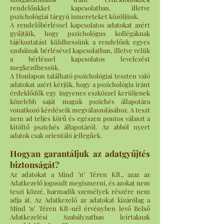
rendelőnkkel kapcsolatban, illetve
pszichológiai tárgyú ismereteket közöljünk.
A rendelőbérléssel kapcsolatos adatokat azért
gyűjtjük, hogy pszichológus kollégáknak
tájékoztatást küldhessünk a rendelőnk egyes
szobáinak bérlésével kapcsolatban, illetve velük
a bérléssel kapcsolatos levelezést
megkezdhessük.
A Honlapon található pszichológiai teszten való
adatokat azért kérjük, hogy a pszichológia iránt
érdeklődők egy ingyenes eszközzel kerüljenek
közelebb saját maguk pszichés állapotára
vonatkozó kérdéseik megválaszolásához. A teszt
nem ad teljes körű és egészen pontos választ a
kitöltő pszichés állapotáról. Az abból nyert
adatok csak orientáló jellegűek.
Hogyan garantáljuk az adatgyűjtés
biztonságát?
Az adatokat a Mind ’n’ Téren Kft., azaz az
Adatkezelő jogosult megismerni, és azokat nem
teszi közzé, harmadik személyek részére nem
adja át. Az Adatkezelő az adatokat kizárólag a
Mind ’n’ Téren Kft-nél érvényben levő Belső
Adatkezelési Szabályzatban leírtaknak