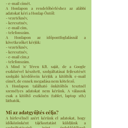
- e-mail címét.
A Honlapon a rendelőbérléshez az alábbi
adatokat kéri a Honlap Öntől:
- vezetéknév,
- keresztnév,
- e-mail cím,
- telefonszám.
A Honlapon az időpontfoglalásnál a
következőket kérjük:
- vezetéknév,
- keresztnév,
- e-mail cím,z
- telefonszám.
A Mind 'n' Téren Kft. saját, de a Google
eszközével készített, szolgáltatásai fejlesztését
szolgáló kérdőívein kérjük a kitöltők e-mail
címét, de ennek megadása nem kötelező.
A Honlapon található önkitöltős tesztnél
személyes adatokat nem kérünk. A válaszok
csak a kitöltő eszközén (tablet, laptop stb.)
láthatók.
Mi az adatgyűjtés célja?
A hírlevélnél azért kérünk el adatokat, hogy
időközönként tájékoztatást küldjünk a
szolgáltatásaink iránt érdeklődőknek