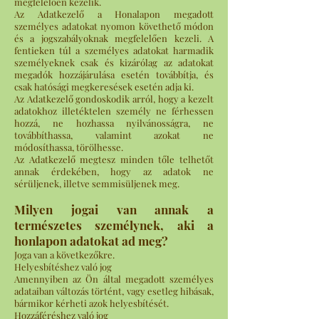
megfelelően kezelik.
Az Adatkezelő a Honalapon megadott
személyes adatokat nyomon követhető módon
és a jogszabályoknak megfelelően kezeli. A
fentieken túl a személyes adatokat harmadik
személyeknek csak és kizárólag az adatokat
megadók hozzájárulása esetén továbbítja, és
csak hatósági megkeresések esetén adja ki.
Az Adatkezelő gondoskodik arról, hogy a kezelt
adatokhoz illetéktelen személy ne férhessen
hozzá, ne hozhassa nyilvánosságra, ne
továbbíthassa, valamint azokat ne
módosíthassa, törölhesse.
Az Adatkezelő megtesz minden tőle telhetőt
annak érdekében, hogy az adatok ne
sérüljenek, illetve semmisüljenek meg.
Milyen jogai van annak a
természetes személynek, aki a
honlapon adatokat ad meg?
Joga van a következőkre.
Helyesbítéshez való jog
Amennyiben az Ön által megadott személyes
adataiban változás történt, vagy esetleg hibásak,
bármikor kérheti azok helyesbítését.
Hozzáféréshez való jog